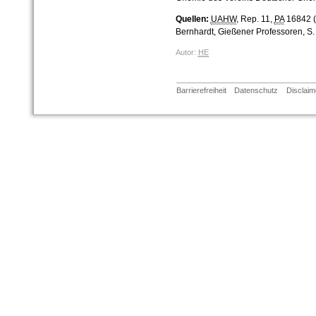
Quellen:
UAHW
, Rep. 11,
PA
16842 (
Bernhardt, Gießener Professoren, S.
Autor:
HE
Barrierefreiheit
Datenschutz
Disclaim