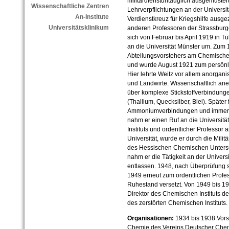
militärdienstuntauglich ausgemuster
Wissenschaftliche Zentren
Lehrverpflichtungen an der Universi
An-Institute
Verdienstkreuz für Kriegshilfe ausg
Universitätsklinikum
anderen Professoren der Strassburge
sich von Februar bis April 1919 in Tü
an die Universität Münster um. Zum 1.
Abteilungsvorstehers am Chemischen 
und wurde August 1921 zum persönli
Hier lehrte Weitz vor allem anorgan
und Landwirte. Wissenschaftlich an
über komplexe Stickstoffverbindung
(Thallium, Quecksilber, Blei). Später
Ammoniumverbindungen und immer w
nahm er einen Ruf an die Universitä
Instituts und ordentlicher Professor
Universität, wurde er durch die Milit
des Hessischen Chemischen Unters
nahm er die Tätigkeit an der Univers
entlassen. 1948, nach Überprüfung se
1949 erneut zum ordentlichen Profes
Ruhestand versetzt. Von 1949 bis 19
Direktor des Chemischen Instituts de
des zerstörten Chemischen Instituts.
Organisationen:
1934 bis 1938 Vors
Chemie des Vereins Deutscher Che