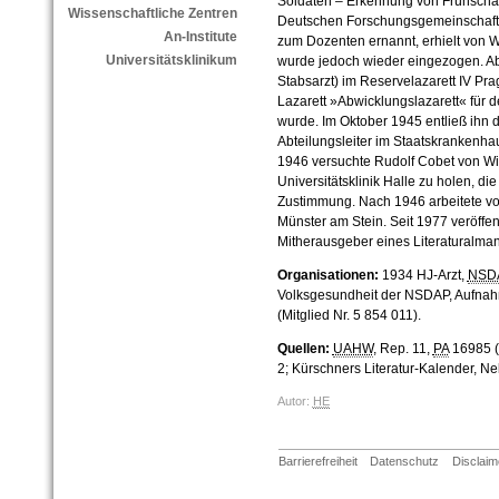
Soldaten – Erkennung von Frühschäde
Wissenschaftliche Zentren
Deutschen Forschungsgemeinschaft,
An-Institute
zum Dozenten ernannt, erhielt von W
Universitätsklinikum
wurde jedoch wieder eingezogen. Ab
Stabsarzt) im Reservelazarett IV Pra
Lazarett »Abwicklungslazarett« für 
wurde. Im Oktober 1945 entließ ihn d
Abteilungsleiter im Staatskrankenha
1946 versuchte Rudolf Cobet von Wic
Universitätsklinik Halle zu holen, di
Zustimmung. Nach 1946 arbeitete von
Münster am Stein. Seit 1977 veröffen
Mitherausgeber eines Literaturalma
Organisationen:
1934 HJ-Arzt,
NSD
Volksgesundheit der NSDAP, Aufnah
(Mitglied Nr. 5 854 011).
Quellen:
UAHW
, Rep. 11,
PA
16985 (
2; Kürschners Literatur-Kalender, N
Autor:
HE
Barrierefreiheit
Datenschutz
Disclaim