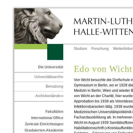
Studium
Forschung
Weiterbildu
Edo von Wicht
Die Universität
Universitätsarchiv
Von Wicht besuchte die Dorfschule i
Gymnasium in Berlin, wo er 1928 die 
Benutzung
Medizin in Berlin, Wien und wieder B
von Wicht an der Charité, hier wurd
Archivbestände
Approbation bis 1938 als Volontärass
Infektionsbaracken tätig. 1938 wurde
Fakultäten
Medizinischen Universitätspoliklinik
Facharztausbildung ab. In mehrere
International Office
Wicht im August 1939 Sanitätsoffizie
Zentrale Einrichtungen
Habilitationsschrift (»Kreislauffunk
Graduierten-Akademie