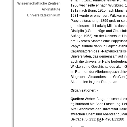
ernannt. 1891 erhielt er einen Ruf al
Wissenschaftliche Zentren
1900 wechselte er nach Würzburg, 1
An-Institute
1912 nach Bonn, 1915 nach München 
Universitätsklinikum
1931 wurde er emeritiert. Wilcken w
Papyrusforschung. 1899 grub er selbs
gemeinsam mit Ludwig Mitteis das 
Disziplin (»Grundzüge und Chrestot
Auflage 1963). An der Universität Ha
preußischen Staates eine Papyrussa
Papyruskunde dann in Leipzig etabli
Organisatoren des »Papyruskartell
Universitäten, das gemeinsam auf in
auch die Universität Halle bedeuten
Wilcken eine Geschichte des alten 
im Rahmen der Altertumsgeschichte«
Biographie Alexanders des Großen (
Akademien in ganz Europa an.
Organisationen:
-
Quellen:
Weber, Biographisches Lexi
ff.; Burkhard Meißner, Forschung, Le
Alte Geschichte der Universität Halle
zwischen Orient und Abendland, Mang
Beiträge, S. 231;
BA
R 4901/13280