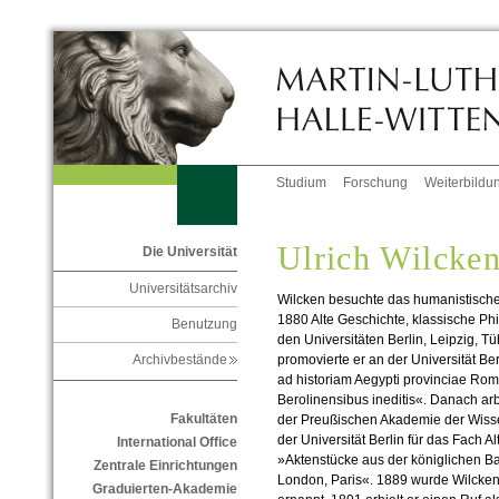
Studium
Forschung
Weiterbildu
Ulrich Wilcke
Die Universität
Universitätsarchiv
Wilcken besuchte das humanistische 
1880 Alte Geschichte, klassische Phi
Benutzung
den Universitäten Berlin, Leipzig, T
promovierte er an der Universität Be
Archivbestände
ad historiam Aegypti provinciae Ro
Berolinensibus ineditis«. Danach ar
Fakultäten
der Preußischen Akademie der Wissen
der Universität Berlin für das Fach Al
International Office
»Aktenstücke aus der königlichen B
Zentrale Einrichtungen
London, Paris«. 1889 wurde Wilcken
Graduierten-Akademie