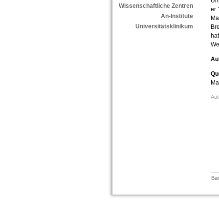
Uni
Wissenschaftliche Zentren
er 
An-Institute
Mar
Universitätsklinikum
Bre
hat
Wei
Au
Qu
Mar
Aut
Bar