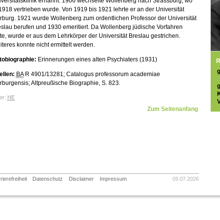
versitätsklinik ernannt. 1906 wechselte Wollenberg nach Strassburg, wo
1918 vertrieben wurde. Von 1919 bis 1921 lehrte er an der Universität
burg. 1921 wurde Wollenberg zum ordentlichen Professor der Universität
slau berufen und 1930 emeritiert. Da Wollenberg jüdische Vorfahren
te, wurde er aus dem Lehrkörper der Universität Breslau gestrichen.
teres konnte nicht ermittelt werden.
tobiographie:
Erinnerungen eines alten Psychiaters (1931)
R
ellen:
BA
R 4901/13281; Catalogus professorum academiae
burgensis; Altpreußische Biographie, S. 823.
or:
HE
V
Zum Seitenanfang
rierefreiheit
Datenschutz
Disclaimer
Impressum
09.07.2026