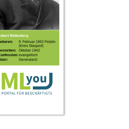
obert Wollenberg
geboren:
9. Februar 1862 Pelplin
(Kreis Stargard)
gestorben:
Oktober 1942
Konfession:
evangelisch
ater:
Generalarzt