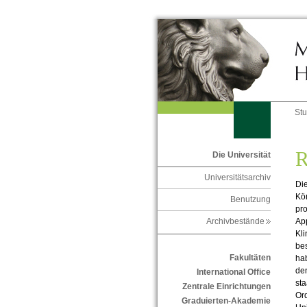
St
R
Die Universität
Universitätsarchiv
Di
Kön
Benutzung
pro
App
Archivbestände
Kli
bes
Fakultäten
hab
den
International Office
sta
Zentrale Einrichtungen
Ord
Graduierten-Akademie