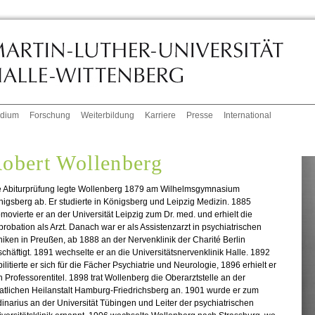
udium
Forschung
Weiterbildung
Karriere
Presse
International
obert Wollenberg
e Abiturprüfung legte Wollenberg 1879 am Wilhelmsgymnasium
igsberg ab. Er studierte in Königsberg und Leipzig Medizin. 1885
movierte er an der Universität Leipzig zum Dr. med. und erhielt die
robation als Arzt. Danach war er als Assistenzarzt in psychiatrischen
niken in Preußen, ab 1888 an der Nervenklinik der Charité Berlin
chäftigt. 1891 wechselte er an die Universitätsnervenklinik Halle. 1892
ilitierte er sich für die Fächer Psychiatrie und Neurologie, 1896 erhielt er
 Professorentitel. 1898 trat Wollenberg die Oberarztstelle an der
atlichen Heilanstalt Hamburg-Friedrichsberg an. 1901 wurde er zum
inarius an der Universität Tübingen und Leiter der psychiatrischen