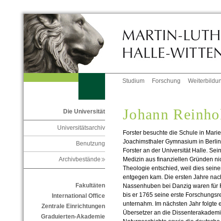
Studium
Forschung
Weiterbildu
Johann Reinhol
Die Universität
Universitätsarchiv
Forster besuchte die Schule in Mari
Joachimsthaler Gymnasium in Berlin.
Benutzung
Forster an der Universität Halle. Se
Medizin aus finanziellen Gründen nich
Archivbestände
Theologie entschied, weil dies sein
entgegen kam. Die ersten Jahre nach
Fakultäten
Nassenhuben bei Danzig waren für Fo
bis er 1765 seine erste Forschungs
International Office
unternahm. Im nächsten Jahr folgte 
Zentrale Einrichtungen
Übersetzer an die Dissenterakademi
Graduierten-Akademie