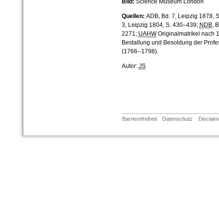
Bild:
Science Museum London
Quellen:
ADB, Bd. 7, Leipzig 1878, S.
3, Leipzig 1804, S. 430–439;
NDB
, 
2271;
UAHW
Originalmatrikel nach 1
Bestallung und Besoldung der Profe
(1766--1798).
Autor:
JS
Barrierefreiheit
Datenschutz
Disclaim