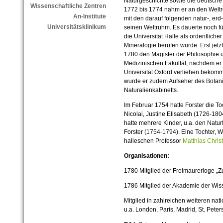
Naturgeschichte sowie die deutsche 
Wissenschaftliche Zentren
1772 bis 1774 nahm er an den Weltr
An-Institute
mit den darauf folgenden natur-, erd
Universitätsklinikum
seinen Weltruhm. Es dauerte noch fü
die Universität Halle als ordentliche
Mineralogie berufen wurde. Erst jetz
1780 den Magister der Philosophie 
Medizinischen Fakultät, nachdem er
Universität Oxford verliehen bekomm
wurde er zudem Aufseher des Botan
Naturalienkabinetts.
Im Februar 1754 hatte Forster die T
Nicolai, Justine Elisabeth (1726-180
hatte mehrere Kinder, u.a. den Natur
Forster (1754-1794). Eine Tochter, W
halleschen Professor
Matthias Chris
Organisationen:
1780 Mitglied der Freimaurerloge „Z
1786 Mitglied der Akademie der Wis
Mitglied in zahlreichen weiteren na
u.a. London, Paris, Madrid, St. Pet