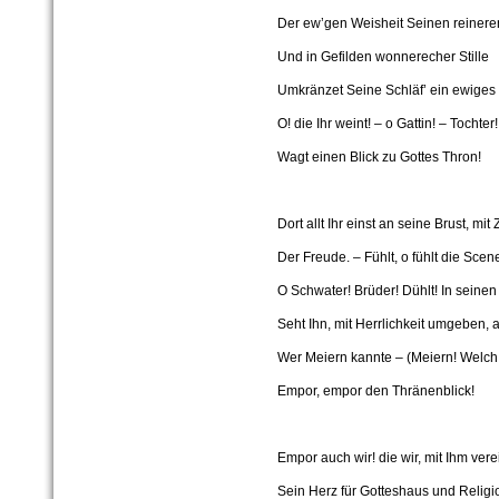
Der ew’gen Weisheit Seinen reineren
Und in Gefilden wonnerecher Stille
Umkränzet Seine Schläf’ ein ewiges 
O! die Ihr weint! – o Gattin! – Tochter
Wagt einen Blick zu Gottes Thron!
Dort allt Ihr einst an seine Brust, mit
Der Freude. – Fühlt, o fühlt die Scen
O Schwater! Brüder! Dühlt! In seine
Seht Ihn, mit Herrlichkeit umgeben, a
Wer Meiern kannte – (Meiern! Welch 
Empor, empor den Thränenblick!
Empor auch wir! die wir, mit Ihm verei
Sein Herz für Gotteshaus und Religi