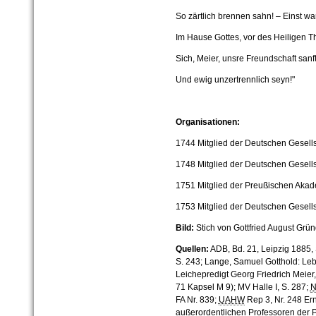
So zärtlich brennen sahn! – Einst war
Im Hause Gottes, vor des Heiligen T
Sich, Meier, unsre Freundschaft sanf
Und ewig unzertrennlich seyn!"
Organisationen:
1744 Mitglied der Deutschen Gesells
1748 Mitglied der Deutschen Gesell
1751 Mitglied der Preußischen Akad
1753 Mitglied der Deutschen Gesells
Bild:
Stich von Gottfried August Grü
Quellen:
ADB, Bd. 21, Leipzig 1885, 
S. 243; Lange, Samuel Gotthold: Leb
Leichepredigt Georg Friedrich Meier, 
71 Kapsel M 9); MV Halle I, S. 287;
FA Nr. 839;
UAHW
Rep 3, Nr. 248 Er
außerordentlichen Professoren der P