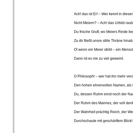
Ach! das ist Er! – Wer kennt in dies
Nicht Meiern? – Ach! das Urbild raub
Du frische Gruft, wo Meiers Reste li
Zu dir fließt unsre stille Thräne hinab
O! wenn ein Meier stirbt – ein Mens
Dann ist es nie zu viel geweint.
O Philosoph! – wer hat ihn mehr verd
Den hohen ehrenvollen Namen, als
Du, dessen Ruhm einst noch der Nac
Der Ruhm des Mannes, der voll den
Der Wahrheit prächtig Reich, der We
Durchschaute mit geschärftem Blick!