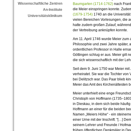
Wissenschaftliche Zentren
Baumgarten (1714-1762)
nach Frankf
die Meier einspringen konnte. Zudem
An-Institute
(1679-1754)
1740 an die Universität 
Universitätsklinikum
vielen Bereichen Vorlesungen, die a
hatte zudem großen Zulauf, während 
der Vertreibung anknüpfen konnte.
Am 11. April 1746 wurde Meier zum a
Philosophie und zwei Jahre später,
ordentlichen Professor in Halle ernan
Göttingen schlug er aus. Meier gilt 
die sich wissenschaftlich mit der Leh
Seit dem 9. Juni 1750 war Meier m
verheiratet. Sie war die Tochter von
bei Delitzsch war. Das Paar blieb k
Meier das Amt des Kirchenältesten be
Meier unterhielt eine enge Freundsc
Christoph von Hoffmann (1735–1801)
in Dieskau, in dem sich beide häufig
Hoffmann an einer für die beiden bed
Namen „Meiers Höhe“ - ein steinern
einer Urne mit der Inschrift: "[…] De
seinem Lehrer und Freunde / Hofman
frühen öffentlichen Denkmäler in De