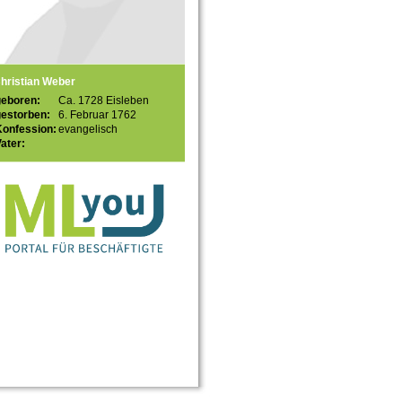
hristian Weber
geboren:
Ca. 1728 Eisleben
gestorben:
6. Februar 1762
Konfession:
evangelisch
ater: