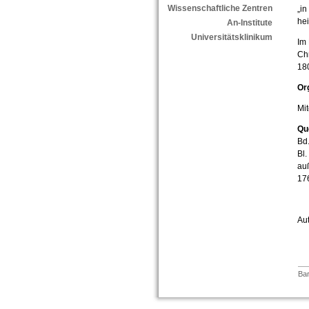
Wissenschaftliche Zentren
„in
hei
An-Institute
Universitätsklinikum
Im 
Chr
180
Or
Mit
Qu
Bd.
Bl.
auß
17
Aut
Bar