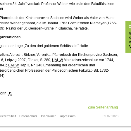
 seinem 34. Jahr“ verstarb Professor Weber, wie es in den Fakultätsakten
ßt.
Pfarrerbuch der Kirchenprovinz Sachsen wird Weber als Vater von Marie
istine Weber genannt, die im Januar 1783 Gotthilf Anton Niemeyer (1756-
C
9), Pastor der St. Georgen-Kirche in Glaucha, heiratete.
ganisationen:
glied der Loge „Zu den drei goldenen Schlüsseln“ Halle
V
ellen:
Albrecht-Birkner, Veronika: Pfarrerbuch der Kirchenprovinz Sachsen,
 6, Leipzig 2007; Förster, S. 280;
UAHW
Matrikelverzeichnisse vor 1744,
 841;
UAHW
Rep 3, Nr. 248 Ernennung der ordentlichen und
erordentlichen Professoren der Philosophischen Fakultät (Bd. 1732-
64).
orin:
JS
Zum Seitenanfang
rierefreiheit
Datenschutz
Disclaimer
Impressum
09.07.2026