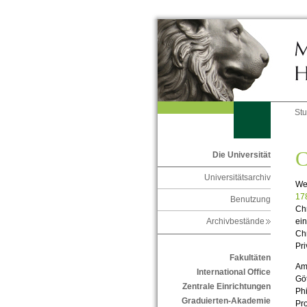
St
C
Die Universität
Universitätsarchiv
We
17
Benutzung
Chr
ein
Archivbestände
Chr
Pri
Fakultäten
Am
International Office
Göt
Zentrale Einrichtungen
Phi
Graduierten-Akademie
Pro