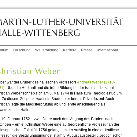
udium
Forschung
Weiterbildung
Karriere
Presse
International
hristian Weber
ber war der Bruder des halleschen Professors
Andreas Weber (1718-
81)
. Über die Herkunft und die frühe Bildung beider ist nichts bekannt.
istian Weber schrieb sich am 6. Mai 1744 in Halle zum Theologiestudium
. Zu diesem Zeitpunkt war sein Bruder hier bereits Privatdozent. Auch
istian legte die Magisterprüfung ab und lehrte anschließend als
vatdozent in Halle.
 19. Februar 1752 – zwei Jahre nach dem Abgang des Bruders nach
tingen – erhielt Christian Weber eine außerordentliche Professur an der
losophischen Fakultät. 1756 gelang ihm der Aufstieg in eine ordentliche
fessur, die Bestallungsurkunde ist am 5. August ausgestellt. Jedoch schon